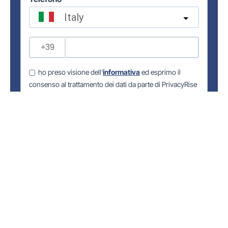
Italy
?
ho preso visione dell'
informativa
ed esprimo il
consenso al trattamento dei dati da parte di PrivacyRise
per l'invio di comunicazioni promozionali tramite e-mail
o telefonicamente, segnalazione di eventi aziendali,
realizzazione di indagini di mercato ed analisi
statistiche.
Invia