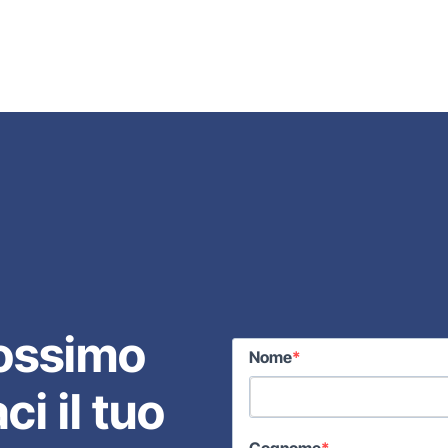
prossimo
Nome
i il tuo