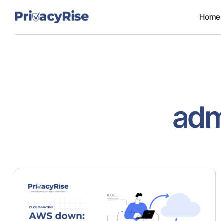
Home
adm